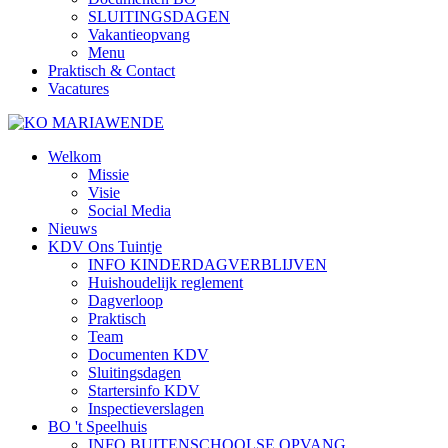
SLUITINGSDAGEN
Vakantieopvang
Menu
Praktisch & Contact
Vacatures
Welkom
Missie
Visie
Social Media
Nieuws
KDV Ons Tuintje
INFO KINDERDAGVERBLIJVEN
Huishoudelijk reglement
Dagverloop
Praktisch
Team
Documenten KDV
Sluitingsdagen
Startersinfo KDV
Inspectieverslagen
BO 't Speelhuis
INFO BUITENSCHOOLSE OPVANG