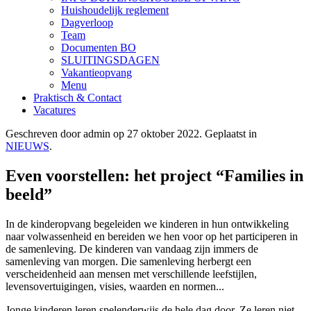
Huishoudelijk reglement
Dagverloop
Team
Documenten BO
SLUITINGSDAGEN
Vakantieopvang
Menu
Praktisch & Contact
Vacatures
Geschreven door admin op
27 oktober 2022
. Geplaatst in
NIEUWS
.
Even voorstellen: het project “Families in
beeld”
In de kinderopvang begeleiden we kinderen in hun ontwikkeling
naar volwassenheid en bereiden we hen voor op het participeren in
de samenleving. De kinderen van vandaag zijn immers de
samenleving van morgen. Die samenleving herbergt een
verscheidenheid aan mensen met verschillende leefstijlen,
levensovertuigingen, visies, waarden en normen...
Jonge kinderen leren spelenderwijs de hele dag door. Ze leren niet