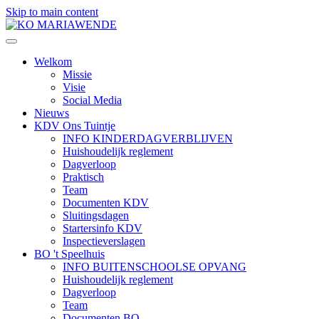
Skip to main content
Welkom
Missie
Visie
Social Media
Nieuws
KDV Ons Tuintje
INFO KINDERDAGVERBLIJVEN
Huishoudelijk reglement
Dagverloop
Praktisch
Team
Documenten KDV
Sluitingsdagen
Startersinfo KDV
Inspectieverslagen
BO 't Speelhuis
INFO BUITENSCHOOLSE OPVANG
Huishoudelijk reglement
Dagverloop
Team
Documenten BO